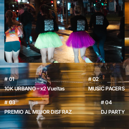
# 01
# 02
10K URBANO - x2 Vueltas
MUSIC PACERS
# 03
# 04
PREMIO AL MEJOR DISFRAZ
DJ PARTY